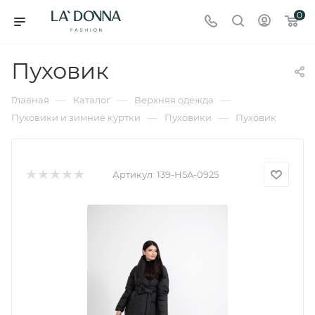
0
Пуховик
—
—
—
Главная
Каталог
Верхняя одежда
—
—
Пуховики и зимние куртки
Пуховики
Пуховик
Артикул:
139-H5A-0925