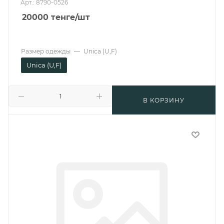
Арт.: 8790-0526
20000
тенге
/шт
Размер одежды
—
Unica (U,F)
Unica (U,F)
В КОРЗИНУ