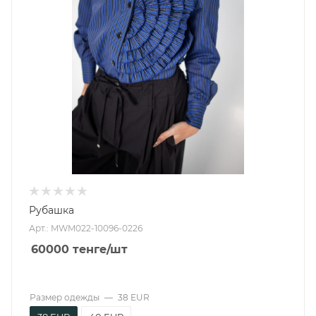
Рубашка
Арт.: MWM022-10096-0226
60000
тенге
/шт
Размер одежды
—
38 EUR