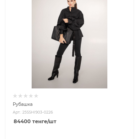
Рубашка
Арт.: 25SSHI903-0226
84400
тенге
/шт