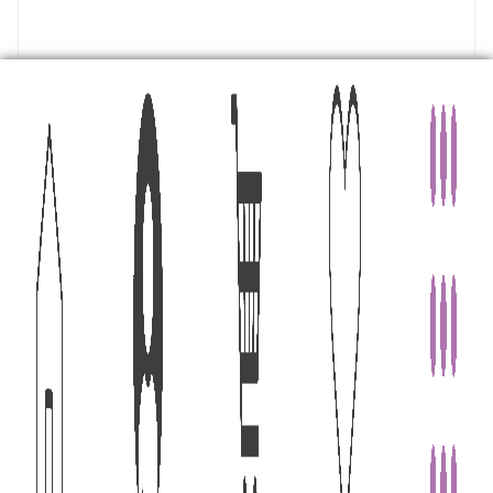
Рубашка
Арт.: 020201-0724
60500
тенге
/шт
Размер одежды
—
L