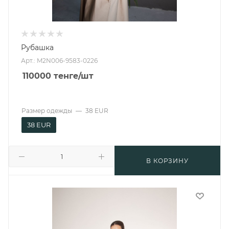
Рубашка
Арт.: M2N006-9583-0226
110000
тенге
/шт
Размер одежды
—
38 EUR
38 EUR
В КОРЗИНУ