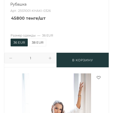
Рубашка
Арт.: 25S11001-KHAKI-0326
45800
тенге
/шт
Размер одежды
—
36 EUR
36 EUR
38 EUR
В КОРЗИНУ