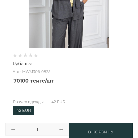
Рубашка
Арт.: MWM306-0825
70100
тенге
/шт
Размер одежды
—
42 EUR
42 EUR
В КОРЗИНУ