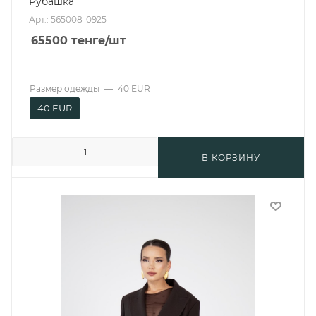
Рубашка
Арт.: 565008-0925
65500
тенге
/шт
Размер одежды
—
40 EUR
40 EUR
В КОРЗИНУ