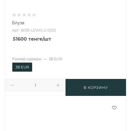
Блуза
Арт.: 6095-LEWIS-2-0325
51600
тенге
/шт
Размер одежды
—
38 EUR
38 EUR
В КОРЗИНУ