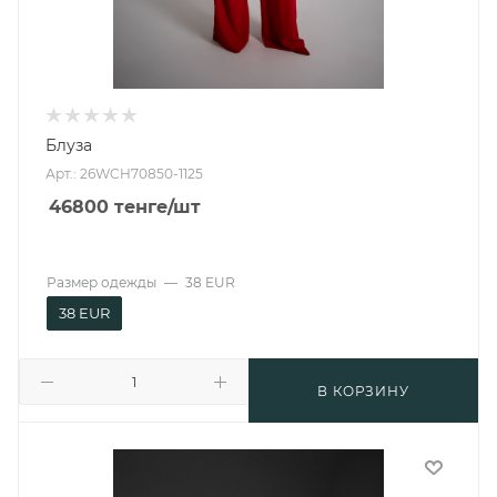
Блуза
Арт.: 26WCH70850-1125
46800
тенге
/шт
Размер одежды
—
38 EUR
38 EUR
В КОРЗИНУ