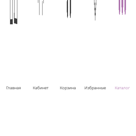
L
XXL
В КОРЗИНУ
КОМПАНИЯ
О нас
Преимущества
Команда
Главная
Кабинет
Корзина
Избранные
Каталог
Контакты
Новости
ИНФОРМАЦИЯ
Магазины