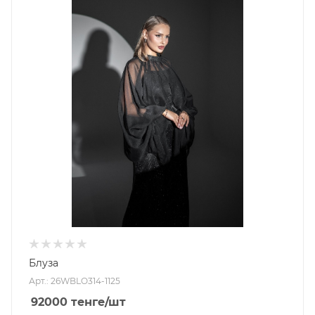
Блуза
Арт.: 26WBLO314-1125
92000
тенге
/шт