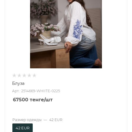
Блуза
Арт.: 2514669-WHIITE-0225
67500
тенге
/шт
Размер одежды
—
42 EUR
42 EUR