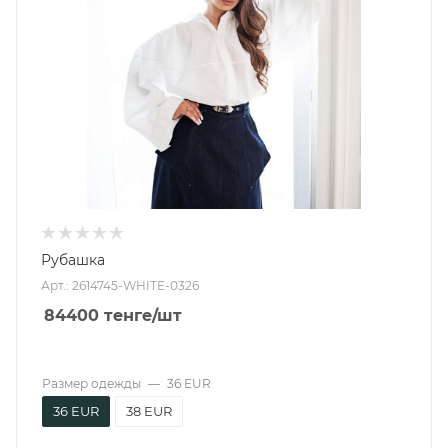
Рубашка
Арт.: 2614745-WHITE-0326
84400
тенге
/шт
Размер одежды
—
36 EUR
36 EUR
38 EUR