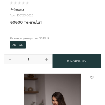
Рубашка
Арт.: 105127-0625
60600
тенге
/шт
Размер одежды
—
36 EUR
36 EUR
В КОРЗИНУ