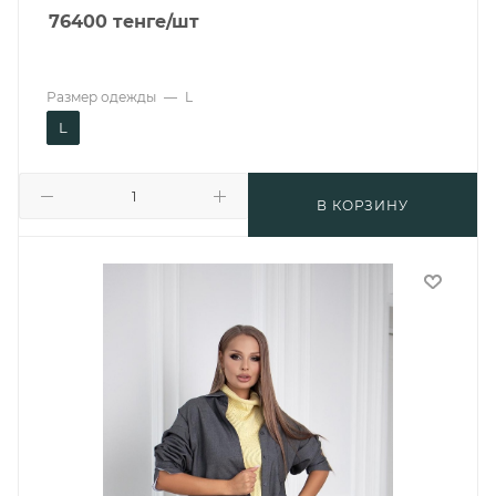
76400
тенге
/шт
Размер одежды
—
L
L
В КОРЗИНУ