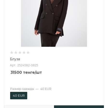
Блуза
Арт.: 2524582-0825
31500
тенге
/шт
Размер одежды
—
40 EUR
40 EUR