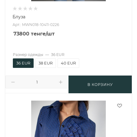
Блуза
Арт.: MWN018-10411-0226
73800
тенге
/шт
Размер одежды
—
36 EUR
36 EUR
38 EUR
40 EUR
В КОРЗИНУ