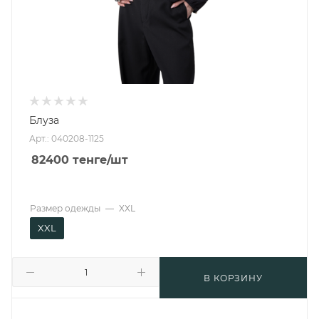
Блуза
Арт.: 040208-1125
82400
тенге
/шт
Размер одежды
—
XXL
XXL
В КОРЗИНУ