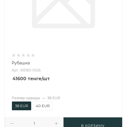
Рубашка
Арт.: 615183-0526
41600
тенге
/шт
Размер одежды
—
38 EUR
38 EUR
40 EUR
В КОРЗИНУ