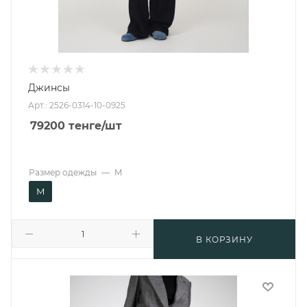
Джинсы
Арт.: 2526-0314-10-0925
79200
тенге
/шт
Размер одежды
—
M
M
В КОРЗИНУ