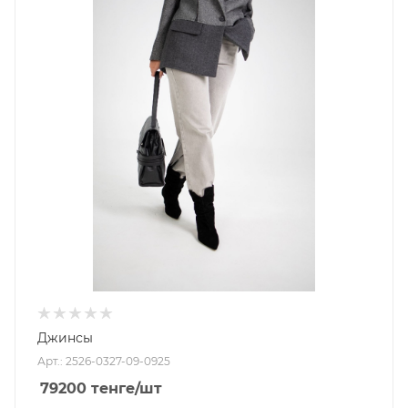
Джинсы
Арт.: 2526-0327-09-0925
79200
тенге
/шт