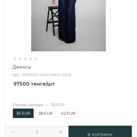
Джинсы
Арт.: MVN003-10140-MAVI-0326
97500
тенге
/шт
Размер одежды
—
36 EUR
36 EUR
38 EUR
42 EUR
В КОРЗИНУ