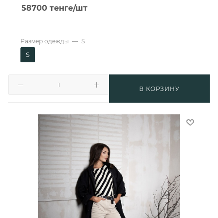
58700
тенге
/шт
Размер одежды
—
S
S
В КОРЗИНУ