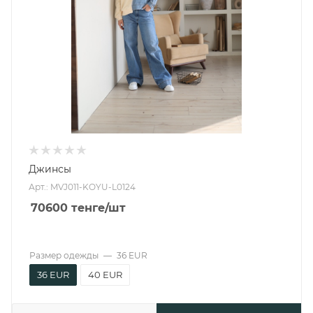
Джинсы
Арт.: MVJ011-KOYU-L0124
70600
тенге
/шт
Размер одежды
—
36 EUR
36 EUR
40 EUR