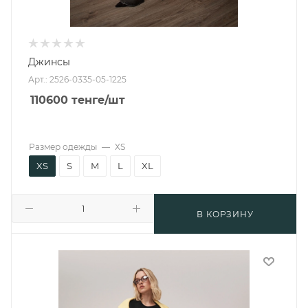
Джинсы
Арт.: 2526-0335-05-1225
110600
тенге
/шт
Размер одежды
—
XS
XS
S
M
L
XL
В КОРЗИНУ