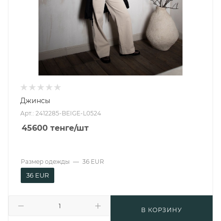
Джинсы
Арт.: 2412285-BEIGE-L0524
45600
тенге
/шт
Размер одежды
—
36 EUR
36 EUR
В КОРЗИНУ