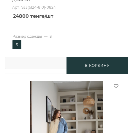
Арт.: 933(6124-810)-0824
24800
тенге
/шт
Размер одежды
—
S
S
В КОРЗИНУ