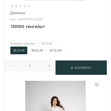
Джинсы
Арт.: 260018030-0226
130100
тенге
/шт
Размер одежды
—
36 EUR
36 EUR
38 EUR
40 EUR
В КОРЗИНУ