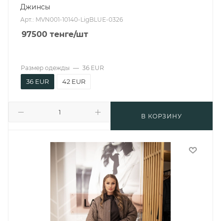
Джинсы
Арт.: MVN001-10140-LigBLUE-0326
97500
тенге
/шт
Размер одежды
—
36 EUR
36 EUR
42 EUR
В КОРЗИНУ