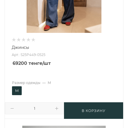
Джинсы
Арт.: S25P449-0525
69200
тенге
/шт
Размер одежды
—
M
M
В КОРЗИНУ