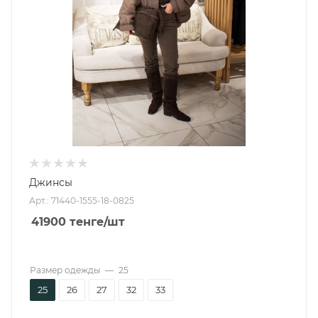
Джинсы
Арт.: 71440-1555-18-0825
41900
тенге
/шт
Размер одежды
—
25
25
26
27
32
33