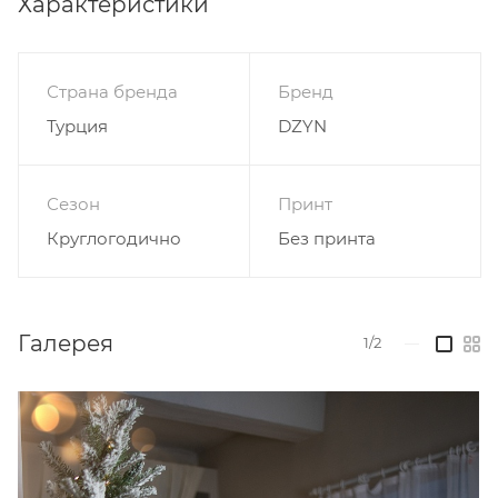
Характеристики
порошки с отбеливателями.
Гладить при низкой температуре (до 110°С)
Нельзя выжимать и сушить в стиральной машине
Страна бренда
Бренд
или электросушилке.
Турция
DZYN
Не подвергать химчистке.
Сезон
Принт
Круглогодично
Без принта
Галерея
1/2
—