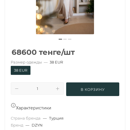
68600
тенге
/шт
Размер одежды
—
38 EUR
38 EUR
В КОРЗИНУ
Характеристики
Страна бренда
—
Турция
Бренд
—
DZYN