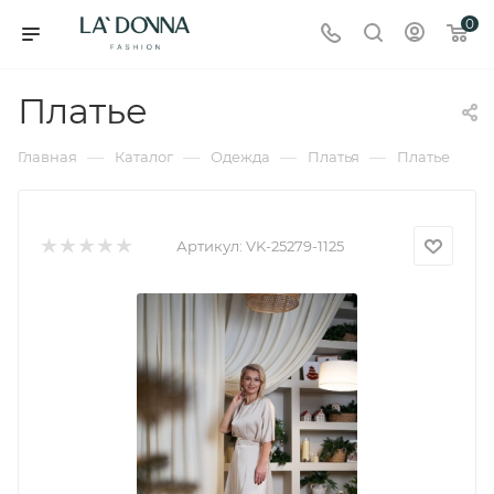
0
Платье
—
—
—
—
Главная
Каталог
Одежда
Платья
Платье
Артикул:
VK-25279-1125