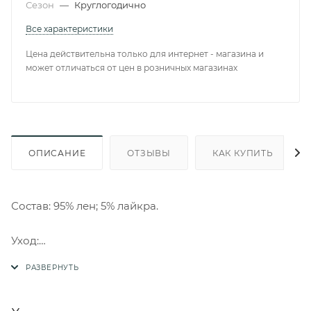
Сезон
—
Круглогодично
Все характеристики
Цена действительна только для интернет - магазина и
может отличаться от цен в розничных магазинах
ОПИСАНИЕ
ОТЗЫВЫ
КАК КУПИТЬ
Состав: 95% лен; 5% лайкра.
Уход:
Стирка в прохладной воде не выше 30°С
нейтральными моющими средствами
Не отбеливать, нельзя использовать
хлоросодержащие моющие средства и стиральные