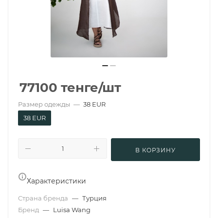
77100
тенге
/шт
Размер одежды
—
38 EUR
38 EUR
В КОРЗИНУ
Характеристики
Страна бренда
—
Турция
Бренд
—
Luisa Wang