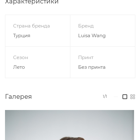
Характеристики
- не отбеливать, нельзя использовать
хлоросодержащие моющие средства и стиральные
порошки с отбеливателями;
Страна бренда
Бренд
- нельзя выжимать и сушить в стиральной машине
Турция
Luisa Wang
или электросушилке;
- чистка с обычными реагентами. Например
перхлорэтиленом, гидрокарбонатом или бензином
Сезон
Принт
(кроме трихлорэтилена);
Лето
Без принта
- гладить при низкой температуре (до 110°С).
Галерея
1/1
—