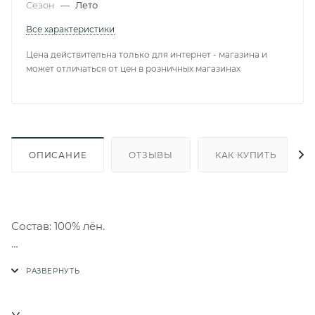
Сезон
—
Лето
Все характеристики
Цена действительна только для интернет - магазина и
может отличаться от цен в розничных магазинах
ОПИСАНИЕ
ОТЗЫВЫ
КАК КУПИТЬ
Состав: 100% лён.
Подклад: 100% хлопок.
Уход:
- только ручная стирка. Не тереть, не отжимать;