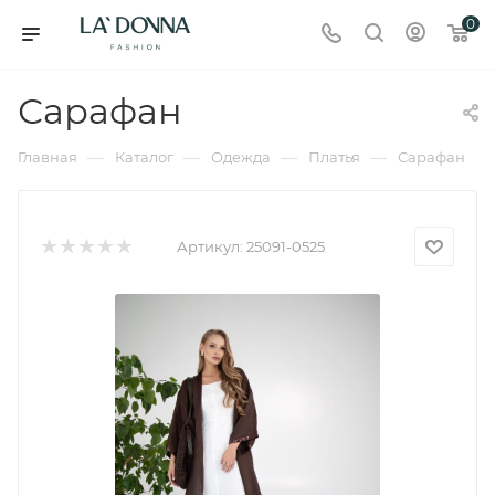
0
Сарафан
—
—
—
—
Главная
Каталог
Одежда
Платья
Сарафан
Артикул:
25091-0525