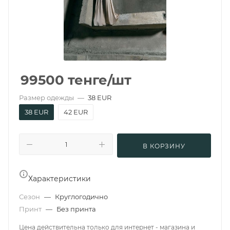
99500
тенге
/шт
Размер одежды
—
38 EUR
38 EUR
42 EUR
В КОРЗИНУ
Характеристики
Сезон
—
Круглогодично
Принт
—
Без принта
Цена действительна только для интернет - магазина и