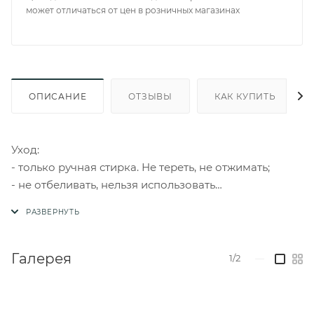
может отличаться от цен в розничных магазинах
ОПИСАНИЕ
ОТЗЫВЫ
КАК КУПИТЬ
Уход:
- только ручная стирка. Не тереть, не отжимать;
- не отбеливать, нельзя использовать
хлоросодержащие моющие средства и стиральные
порошки с отбеливателями;
- нельзя выжимать и сушить в стиральной машине
или электросушилке;
Галерея
1/2
—
- чистка с обычными реагентами. Например
перхлорэтиленом, гидрокарбонатом или бензином
(кроме трихлорэтилена);