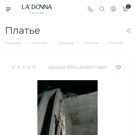
0
Платье
—
—
—
—
Главная
Каталог
Одежда
Платья
Платье
Артикул:
6700-ZUMRUT-0823