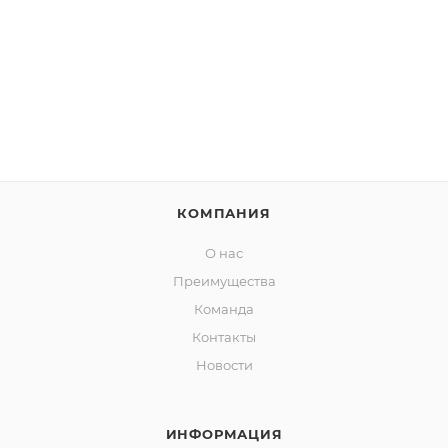
- гладить при низкой температуре (до 110°С).
Состав: 96% полиэстер, 4% лайкра.
КОМПАНИЯ
О нас
Преимущества
Команда
Контакты
Новости
ИНФОРМАЦИЯ